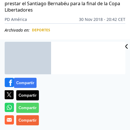
prestar el Santiago Bernabéu para la final de la Copa
Libertadores
PD América
30 Nov 2018 - 20:42 CET
Archivado en:
DEPORTES
CIDAD
ES
Compartir
Compartir
Compartir
Compartir
El rumor que empezó a correr en las últimas horas fue
tomando forma y se convirtió en noticia:
River y Boca