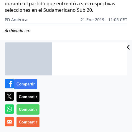
durante el partido que enfrentó a sus respectivas
selecciones en el Sudamericano Sub 20.
PD América
21 Ene 2019 - 11:05 CET
Archivado en:
CIDAD
ES
Compartir
Compartir
Compartir
Compartir
Durante el partido que las selecciones de
Chile
y
Venezuela
protagonizaron en el Sudamericano
Sub