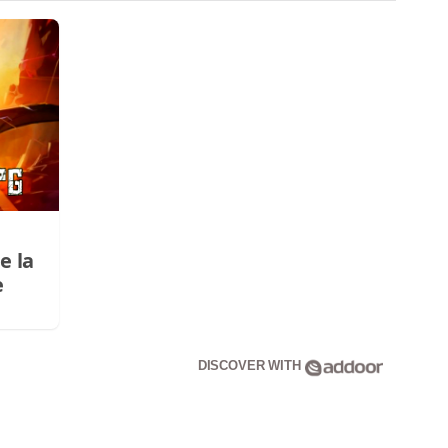
e la
e
DISCOVER WITH