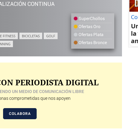
ALIZACIÓN CONTINUA
Co
SuperChollos
U
Ofertas Oro
la
Ofertas Plata
E FITNESS
BICICLETAS
GOLF
an
Ofertas Bronce
NNING
ON PERIODISTA DIGITAL
ENDO UN MEDIO DE COMUNICACIÓN LIBRE
nas comprometidas que nos apoyen
COLABORA