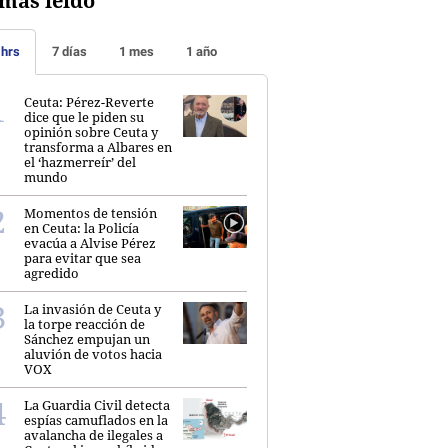
más leído
 hrs
7 días
1 mes
1 año
Ceuta: Pérez-Reverte
dice que le piden su
opinión sobre Ceuta y
transforma a Albares en
el ‘hazmerreír’ del
mundo
Momentos de tensión
en Ceuta: la Policía
evacúa a Alvise Pérez
para evitar que sea
agredido
La invasión de Ceuta y
la torpe reacción de
Sánchez empujan un
aluvión de votos hacia
VOX
La Guardia Civil detecta
espías camuflados en la
avalancha de ilegales a