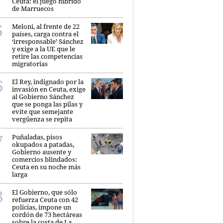
Ceuta: el juego híbrido
de Marruecos
Meloni, al frente de 22
países, carga contra el
‘irresponsable’ Sánchez
y exige a la UE que le
retire las competencias
migratorias
El Rey, indignado por la
invasión en Ceuta, exige
al Gobierno Sánchez
que se ponga las pilas y
evite que semejante
vergüenza se repita
Puñaladas, pisos
okupados a patadas,
Gobierno ausente y
comercios blindados:
Ceuta en su noche más
larga
El Gobierno, que sólo
refuerza Ceuta con 42
policías, impone un
cordón de 73 hectáreas
sobre la costa de La