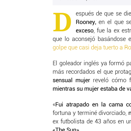
D
espués de que se di
Rooney,
en el que se
exceso
, fue la ex es
que lo aconsejó basándose en
golpe que casi deja tuerto a 
El goleador inglés ya formó p
más recordados el que protag
sensual mujer
reveló cómo f
mientras su mujer estaba de 
«
Fui atrapado en la cama c
fortuna y terminé divorciado,
ex futbolista de 43 años en un
«The Sun».