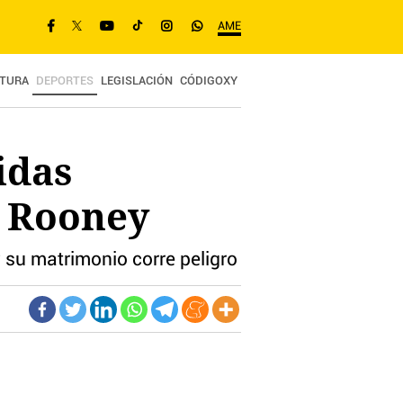
AME
TURA
DEPORTES
LEGISLACIÓN
CÓDIGOXY
idas
n Rooney
y su matrimonio corre peligro