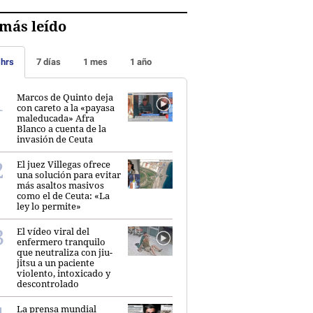
más leído
 hrs
7 días
1 mes
1 año
Marcos de Quinto deja
con careto a la «payasa
maleducada» Afra
Blanco a cuenta de la
invasión de Ceuta
El juez Villegas ofrece
una solución para evitar
más asaltos masivos
como el de Ceuta: «La
ley lo permite»
El vídeo viral del
enfermero tranquilo
que neutraliza con jiu-
jitsu a un paciente
violento, intoxicado y
descontrolado
La prensa mundial