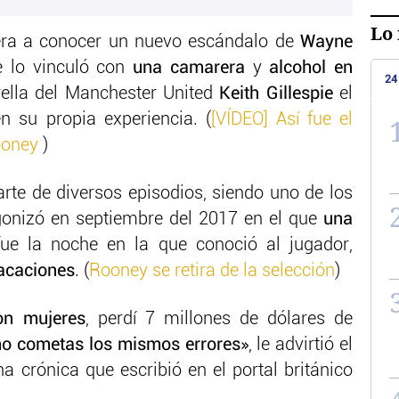
Lo 
era a conocer un nuevo escándalo de
Wayne
 lo vinculó con
una camarera
y
alcohol en
24
trella del Manchester United
Keith Gillespie
el
 su propia experiencia. (
[VÍDEO] Así fue el
Rooney
)
arte de diversos episodios, siendo uno de los
onizó en septiembre del 2017 en el que
una
ue la noche en la que conoció al jugador,
vacaciones
. (
Rooney se retira de la selección
)
on mujeres
, perdí 7 millones de dólares de
no cometas los mismos errores»
, le advirtió el
a crónica que escribió en el portal británico