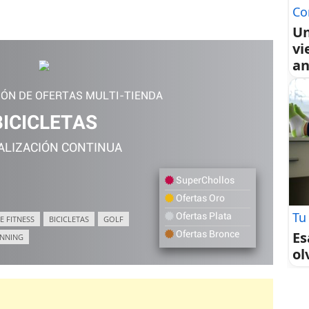
Co
Un
vi
an
IÓN DE OFERTAS MULTI-TIENDA
BICICLETAS
ALIZACIÓN CONTINUA
SuperChollos
Ofertas Oro
Tu
Ofertas Plata
E FITNESS
BICICLETAS
GOLF
Es
Ofertas Bronce
NNING
ol