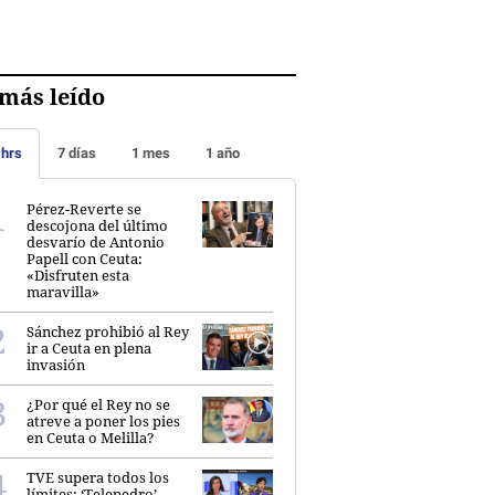
más leído
 hrs
7 días
1 mes
1 año
Pérez-Reverte se
descojona del último
desvarío de Antonio
Papell con Ceuta:
«Disfruten esta
maravilla»
Sánchez prohibió al Rey
ir a Ceuta en plena
invasión
¿Por qué el Rey no se
atreve a poner los pies
en Ceuta o Melilla?
TVE supera todos los
límites: ‘Telepedro’