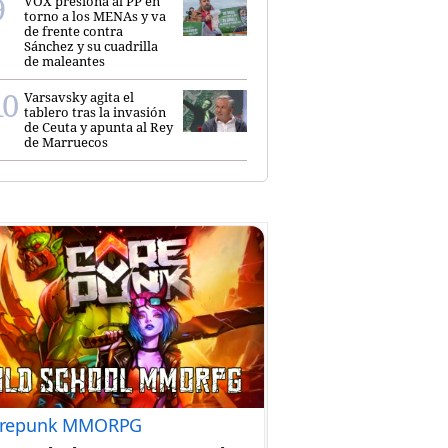
VOX presiona al PP en
torno a los MENAs y va
de frente contra
Sánchez y su cuadrilla
de maleantes
Varsavsky agita el
tablero tras la invasión
de Ceuta y apunta al Rey
de Marruecos
repunk MMORPG