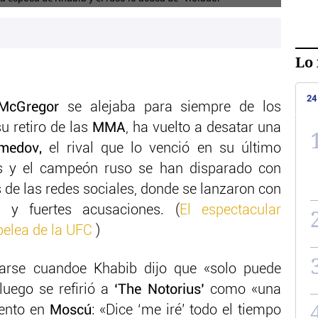
Lo 
24
McGregor
se alejaba para siempre de los
u retiro de las
MMA
, ha vuelto a desatar una
medov,
el rival que lo venció en su último
és y el campeón ruso se han disparado con
de las redes sociales, donde se lanzaron con
s y fuertes acusaciones. (
El espectacular
pelea de la UFC
)
arse cuandoe Khabib dijo que «solo puede
luego se refirió a
‘The Notorius’
como «una
vento en
Moscú
: «Dice ‘me iré’ todo el tiempo