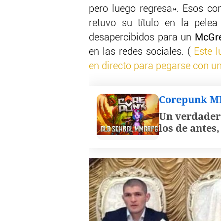
pero luego regresa». Esos co
retuvo su título en la pel
desapercibidos para un
McGr
en las redes sociales. (
Este l
en directo para pegarse con u
Corepunk 
Un verdader
los de antes