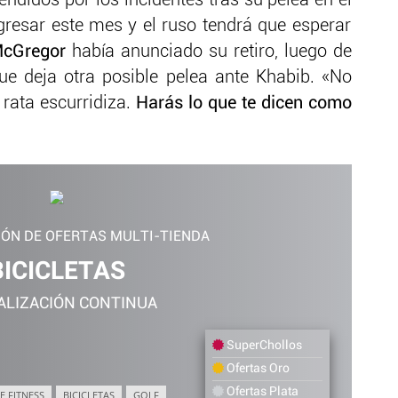
didos por los incidentes tras su pelea en el
egresar este mes y el ruso tendrá que esperar
cGregor
había anunciado su retiro, luego de
ue deja otra posible pelea ante Khabib. «No
rata escurridiza.
Harás lo que te dicen como
IÓN DE OFERTAS MULTI-TIENDA
BICICLETAS
ALIZACIÓN CONTINUA
SuperChollos
Ofertas Oro
Ofertas Plata
E FITNESS
BICICLETAS
GOLF