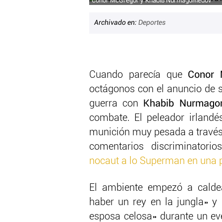
Conor McGregor y Khabib Nurmagomedov
Archivado en:
Deportes
Cuando parecía que
Conor 
octágonos con el anuncio de s
guerra con
Khabib Nurmago
combate. El peleador irland
munición muy pesada a través 
comentarios discriminatorio
nocaut a lo Superman en una 
El ambiente empezó a calde
haber un rey en la jungla» y 
esposa celosa» durante un e