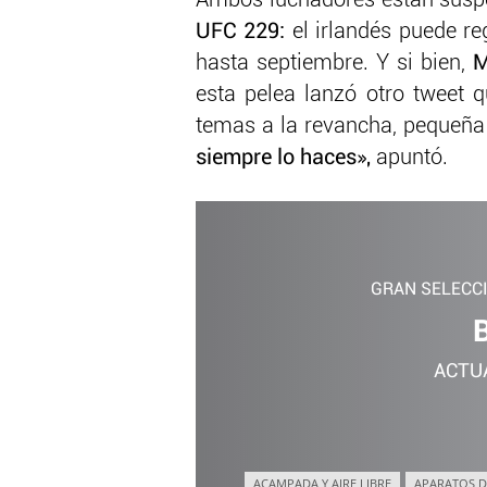
Ambos luchadores están suspen
UFC 229:
el irlandés puede r
hasta septiembre. Y si bien,
M
esta pelea lanzó otro tweet q
temas a la revancha, pequeña 
siempre lo haces»,
apuntó.
GRAN SELECC
ACTU
ACAMPADA Y AIRE LIBRE
APARATOS D