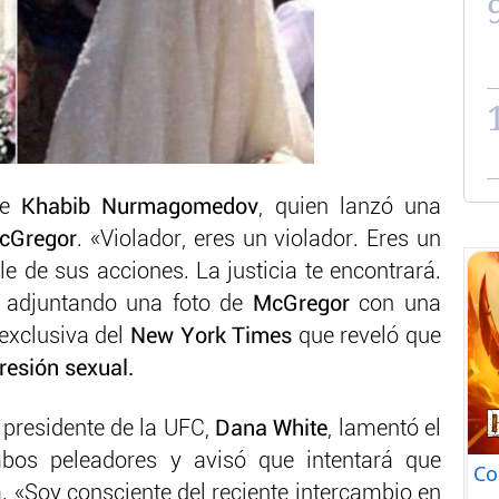
de
Khabib Nurmagomedov
, quien lanzó una
cGregor
. «Violador, eres un violador. Eres un
e de sus acciones. La justicia te encontrará.
o adjuntando una foto de
McGregor
con una
 exclusiva del
New York Times
que reveló que
esión sexual.
 presidente de la UFC,
Dana White
, lamentó el
bos peleadores y avisó que intentará que
Co
 «Soy consciente del reciente intercambio en