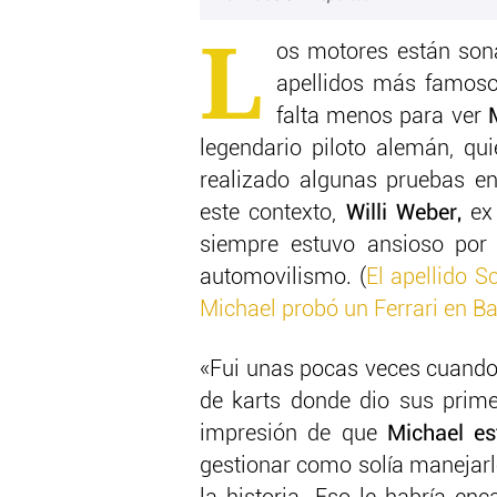
L
os motores están sona
apellidos más famoso
falta menos para ver
legendario piloto alemán, q
realizado algunas pruebas e
este contexto,
Willi Weber,
ex 
siempre estuvo ansioso por 
automovilismo. (
El apellido S
Michael probó un Ferrari en B
«Fui unas pocas veces cuand
de karts donde dio sus prime
impresión de que
Michael es
gestionar como solía manejarlo 