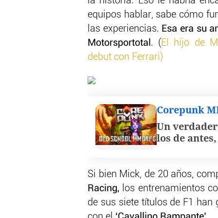
la historia. Eso le habría en
equipos hablar, sabe cómo fu
las experiencias.
Esa era su a
Motorsportotal
. (
El hijo de 
debut con Ferrari)
Corepunk 
Un verdader
los de antes
Si bien Mick, de 20 años, com
Racing,
los entrenamientos con
de sus siete títulos de F1 han
con el
‘Cavallino Rampante’.