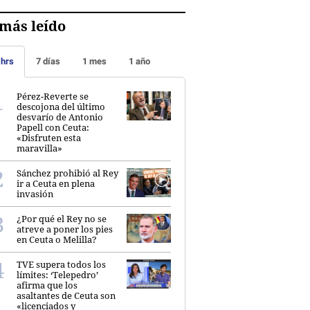
más leído
 hrs
7 días
1 mes
1 año
Pérez-Reverte se
descojona del último
desvarío de Antonio
Papell con Ceuta:
«Disfruten esta
maravilla»
Sánchez prohibió al Rey
ir a Ceuta en plena
invasión
¿Por qué el Rey no se
atreve a poner los pies
en Ceuta o Melilla?
TVE supera todos los
límites: ‘Telepedro’
afirma que los
asaltantes de Ceuta son
«licenciados y