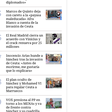
diplomados»
Marcos de Quinto deja
con careto a la «payasa
maleducada» Afra
Blanco a cuenta de la
invasión de Ceuta
El Real Madrid cierra un
acuerdo con Vinicius y
el crack renueva por 25
millones
Inocencio Arias hunde a
Sánchez tras la invasión
de Ceuta: «Antes de
morirme, me gustaría
que lo explicara»
El plan oculto de
Sánchez y Mohamed VI
para regalar Ceuta a
Marruecos
VOX presiona al PP en
torno a los MENAs y va
de frente contra
Sánchez y su cuadrilla