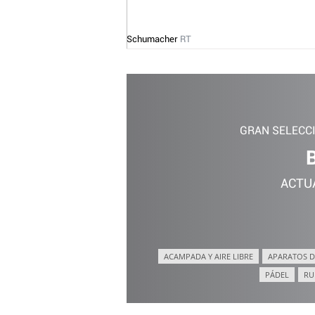
Schumacher
RT
GRAN SELECC
ACTU
ACAMPADA Y AIRE LIBRE
APARATOS D
PÁDEL
RU