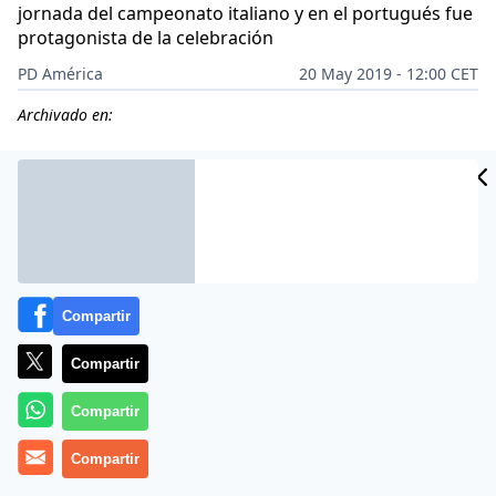
jornada del campeonato italiano y en el portugués fue
protagonista de la celebración
PD América
20 May 2019 - 12:00 CET
Archivado en:
CIDAD
ES
Compartir
Compartir
Compartir
Compartir
En
Turín
, en el día en el que se despidió del fútbol
profesional el defensa
Andrea Barzagli,
de 38 años y