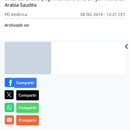
Arabia Saudita
PD América
08 Dic 2019 - 12:21 CET
Archivado en:
CIDAD
ES
Compartir
Compartir
Compartir
Más información
Compartir