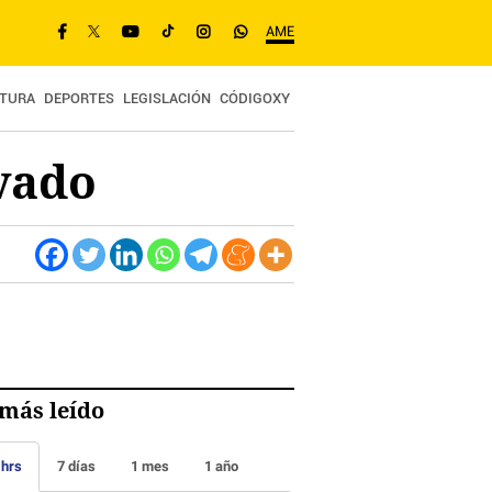
AME
TURA
DEPORTES
LEGISLACIÓN
CÓDIGOXY
vado
más leído
 hrs
7 días
1 mes
1 año