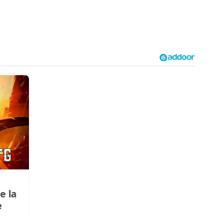
e la
e