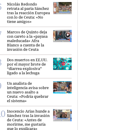
Nicolás Redondo
retrata al paria Sánchez
tras la reacción Europea
con lo de Ceuta: «No
tiene amigos»
Marcos de Quinto deja
con careto a la «payasa
maleducada» Afra
Blanco a cuenta de la
invasión de Ceuta
Dos muertos en EE.UU.
por el mayor brote de
“diarrea explosiva”
ligado a la lechuga
Un analista de
inteligencia avisa sobre
un nuevo asalto a
Ceuta: «Podría quebrar
el sistema»
Inocencio Arias hunde a
Sánchez tras la invasión
de Ceuta: «Antes de
morirme, me gustaría
que lo explicara»