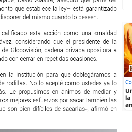
ogade, David Alastre, aseguró que parte del
monto que establece la ley– está garantizado
 disponer del mismo cuando lo deseen.
 calificado esta acción como una «maldad
ávez, considerando que el presidente de la
 de Globovisión, cadena privada opositora a
do con cerrar en repetidas ocasiones.
en la institución para que doblegáramos a
Co
e rodillas. No lo acepté como ustedes ya lo
U
más. Le propusimos en ánimos de mediar y
la
ros mejores esfuerzos por sacar también las
an
e son bien difíciles de sacarlas», afirmó en