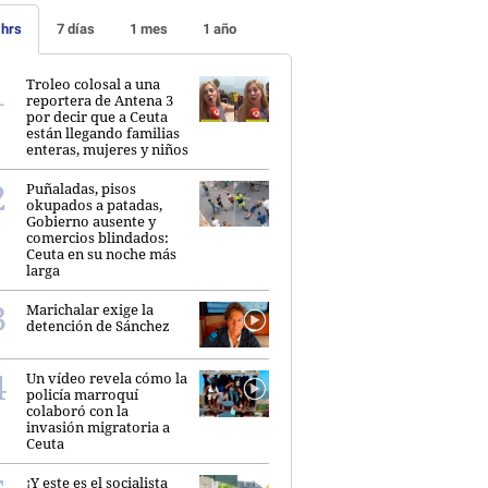
 hrs
7 días
1 mes
1 año
Troleo colosal a una
reportera de Antena 3
por decir que a Ceuta
están llegando familias
enteras, mujeres y niños
Puñaladas, pisos
okupados a patadas,
Gobierno ausente y
comercios blindados:
Ceuta en su noche más
larga
Marichalar exige la
detención de Sánchez
Un vídeo revela cómo la
policía marroquí
colaboró con la
invasión migratoria a
Ceuta
¡Y este es el socialista