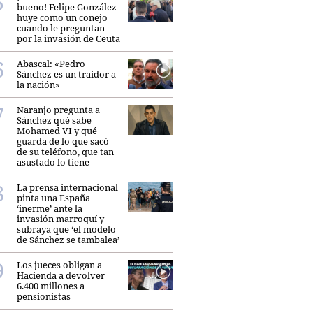
bueno! Felipe González
huye como un conejo
cuando le preguntan
por la invasión de Ceuta
Abascal: «Pedro
Sánchez es un traidor a
la nación»
Naranjo pregunta a
Sánchez qué sabe
Mohamed VI y qué
guarda de lo que sacó
de su teléfono, que tan
asustado lo tiene
La prensa internacional
pinta una España
‘inerme’ ante la
invasión marroquí y
subraya que ‘el modelo
de Sánchez se tambalea’
Los jueces obligan a
Hacienda a devolver
6.400 millones a
pensionistas