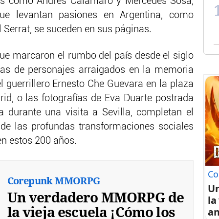
ntes como Andrés Calamaro y Mercedes Sosa,
que levantan pasiones en Argentina, como
Serrat, se suceden en sus páginas.
que marcaron el rumbo del país desde el siglo
as de personajes arraigados en la memoria
l guerrillero Ernesto Che Guevara en la plaza
rid, o las fotografías de Eva Duarte postrada
 durante una visita a Sevilla, completan el
 de las profundas transformaciones sociales
en estos 200 años.
Co
Corepunk MMORPG
U
Un verdadero MMORPG de
la
la vieja escuela ¡Cómo los
an