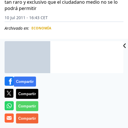
tan raro y exclusivo que el ciudadano medio no se lo
podrá permitir
10 Jul 2011 - 16:43 CET
Archivado en:
ECONOMÍA
CIDAD
ES
Compartir
Compartir
Compartir
Nos recuerda
Iñaki Berazaluce, en el blog Yorokobu
,
Compartir
que en el cuento de Roald Dahl y en la película de Tim