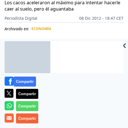
Los cacos aceleraron al máximo para intentar hacerle
caer al suelo, pero él aguantaba
Periodista Digital
08 Dic 2012 - 18:47 CET
Archivado en:
ECONOMÍA
CIDAD
ES
Compartir
Compartir
Compartir
Más información
Compartir