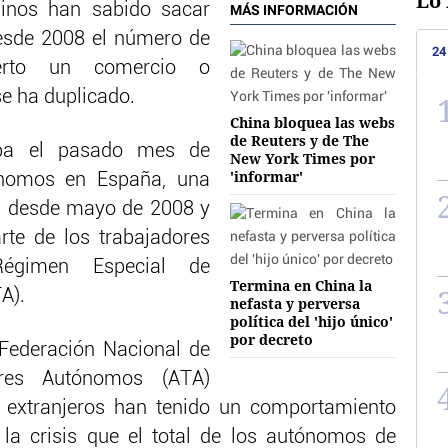
Lo 
inos han sabido sacar
MÁS INFORMACIÓN
 desde 2008 el número de
24
erto un comercio o
se ha duplicado.
China bloquea las webs
de Reuters y de The
ba el pasado mes de
New York Times por
'informar'
ónomos en España, una
 % desde mayo de 2008 y
rte de los trabajadores
 Régimen Especial de
Termina en China la
A).
nefasta y perversa
política del 'hijo único'
por decreto
 Federación Nacional de
ores Autónomos (ATA)
 extranjeros han tenido un comportamiento
la crisis que el total de los autónomos de