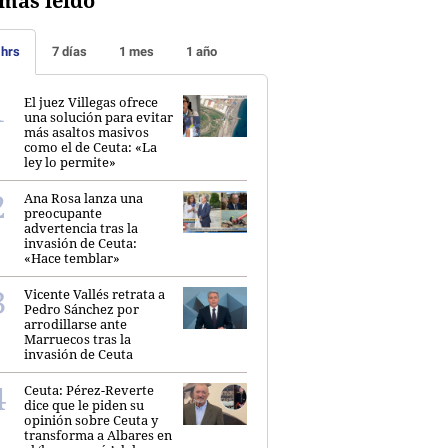
más leído
 hrs
7 días
1 mes
1 año
El juez Villegas ofrece
una solución para evitar
más asaltos masivos
como el de Ceuta: «La
ley lo permite»
Ana Rosa lanza una
preocupante
advertencia tras la
invasión de Ceuta:
«Hace temblar»
Vicente Vallés retrata a
Pedro Sánchez por
arrodillarse ante
Marruecos tras la
invasión de Ceuta
Ceuta: Pérez-Reverte
dice que le piden su
opinión sobre Ceuta y
transforma a Albares en