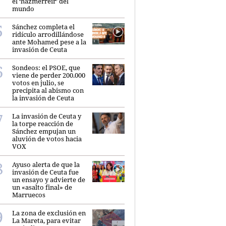
el ‘hazmerreír’ del
mundo
Sánchez completa el
ridículo arrodillándose
ante Mohamed pese a la
invasión de Ceuta
Sondeos: el PSOE, que
viene de perder 200.000
votos en julio, se
precipita al abismo con
la invasión de Ceuta
La invasión de Ceuta y
la torpe reacción de
Sánchez empujan un
aluvión de votos hacia
VOX
Ayuso alerta de que la
invasión de Ceuta fue
un ensayo y advierte de
un «asalto final» de
Marruecos
La zona de exclusión en
La Mareta, para evitar