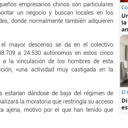
queños empresarios chinos son particulares
Co
ontar un negocio y buscan locales en los
U
ades, donde normalmente también adquieren
la
an
, el mayor descenso se da en el colectivo
8.709 a 24.530 autónomos en estos cinco
e, a la vinculación de los hombres de esta
cción, «una actividad muy castigada en la
El
 estarían dándose de baja del régimen de
Di
alizará la moratoria que restringía su acceso
es
ta ajena, motivo por el que han tenido que