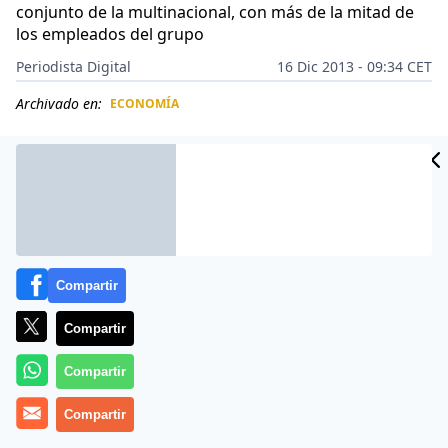
conjunto de la multinacional, con más de la mitad de
los empleados del grupo
Periodista Digital
16 Dic 2013 - 09:34 CET
Archivado en:
ECONOMÍA
CIDAD
ES
Compartir
Compartir
Compartir
Compartir
Atento
, líder en el mercado latino en servicios de
‘contact center’
y de atención al cliente, prepara una