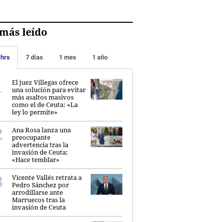
más leído
 hrs
7 días
1 mes
1 año
El juez Villegas ofrece
una solución para evitar
más asaltos masivos
como el de Ceuta: «La
ley lo permite»
Ana Rosa lanza una
preocupante
advertencia tras la
invasión de Ceuta:
«Hace temblar»
Vicente Vallés retrata a
Pedro Sánchez por
arrodillarse ante
Marruecos tras la
invasión de Ceuta