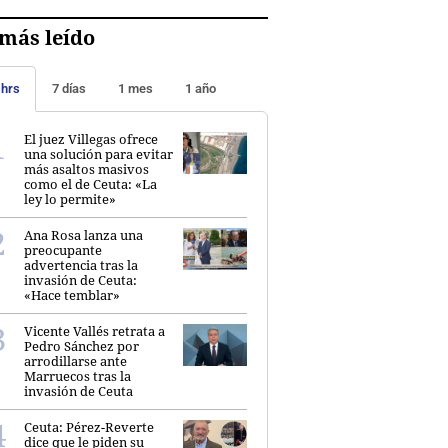
más leído
 hrs
7 días
1 mes
1 año
El juez Villegas ofrece
una solución para evitar
más asaltos masivos
como el de Ceuta: «La
ley lo permite»
Ana Rosa lanza una
preocupante
advertencia tras la
invasión de Ceuta:
«Hace temblar»
Vicente Vallés retrata a
Pedro Sánchez por
arrodillarse ante
Marruecos tras la
invasión de Ceuta
Ceuta: Pérez-Reverte
dice que le piden su