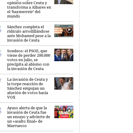
opinión sobre Ceuta y
transforma a Albares en
el ‘hazmerreír’ del
mundo
Sánchez completa el
ridículo arrodillándose
ante Mohamed pese a la
invasión de Ceuta
Sondeos: el PSOE, que
viene de perder 200.000
votos en julio, se
precipita al abismo con
la invasión de Ceuta
La invasión de Ceuta y
la torpe reacción de
Sánchez empujan un
aluvión de votos hacia
VOX
Ayuso alerta de que la
invasión de Ceuta fue
un ensayo y advierte de
un «asalto final» de
Marruecos