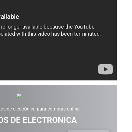
os de electrónica para compras online
S DE ELECTRONICA