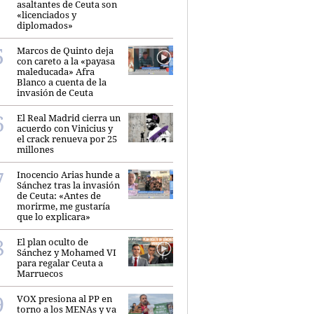
asaltantes de Ceuta son
«licenciados y
diplomados»
Marcos de Quinto deja
con careto a la «payasa
maleducada» Afra
Blanco a cuenta de la
invasión de Ceuta
El Real Madrid cierra un
acuerdo con Vinicius y
el crack renueva por 25
millones
Inocencio Arias hunde a
Sánchez tras la invasión
de Ceuta: «Antes de
morirme, me gustaría
que lo explicara»
El plan oculto de
Sánchez y Mohamed VI
para regalar Ceuta a
Marruecos
VOX presiona al PP en
torno a los MENAs y va