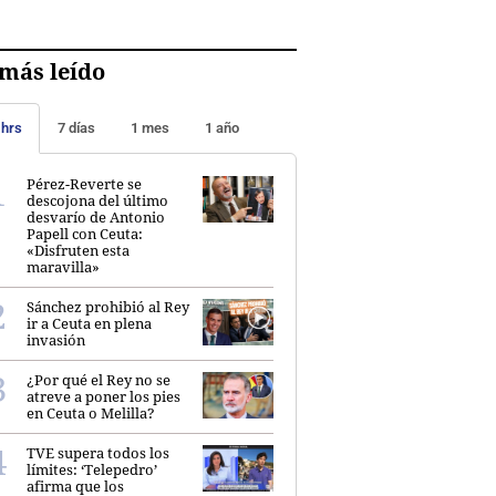
más leído
 hrs
7 días
1 mes
1 año
Pérez-Reverte se
descojona del último
desvarío de Antonio
Papell con Ceuta:
«Disfruten esta
maravilla»
Sánchez prohibió al Rey
ir a Ceuta en plena
invasión
¿Por qué el Rey no se
atreve a poner los pies
en Ceuta o Melilla?
TVE supera todos los
límites: ‘Telepedro’
afirma que los