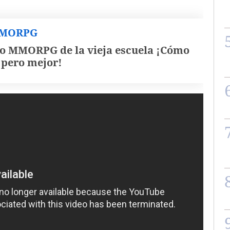
MMORPG
o MMORPG de la vieja escuela ¡Cómo
, pero mejor!