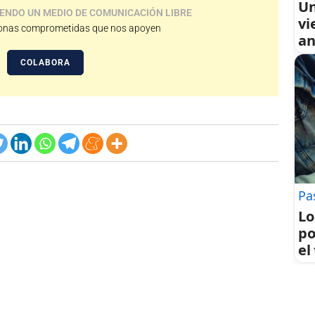
Un
ENDO UN MEDIO DE COMUNICACIÓN LIBRE
vi
nas comprometidas que nos apoyen
an
COLABORA
Pa
Lo
po
el