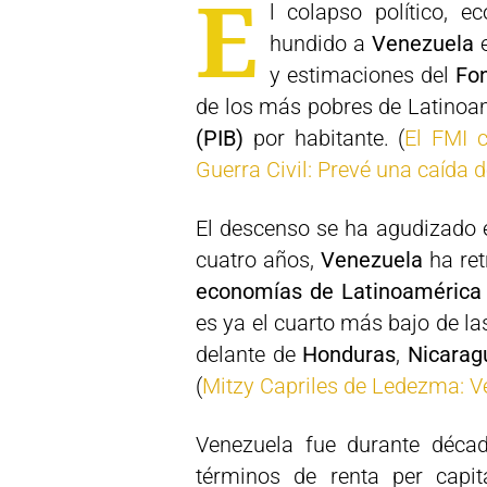
E
l colapso político, 
hundido a
Venezuela
e
y estimaciones del
Fon
de los más pobres de Latinoa
(PIB)
por habitante. (
El FMI 
Guerra Civil: Prevé una caída d
El descenso se ha agudizado e
cuatro años,
Venezuela
ha ret
economías de Latinoamérica y
es ya el cuarto más bajo de l
delante de
Honduras
,
Nicarag
(
Mitzy Capriles de Ledezma: V
Venezuela fue durante décad
términos de renta per capit