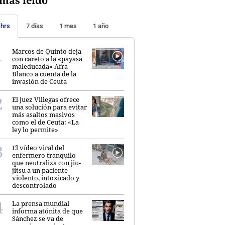
más leído
 hrs
7 días
1 mes
1 año
Marcos de Quinto deja
con careto a la «payasa
maleducada» Afra
Blanco a cuenta de la
invasión de Ceuta
El juez Villegas ofrece
una solución para evitar
más asaltos masivos
como el de Ceuta: «La
ley lo permite»
El vídeo viral del
enfermero tranquilo
que neutraliza con jiu-
jitsu a un paciente
violento, intoxicado y
descontrolado
La prensa mundial
informa atónita de que
Sánchez se va de