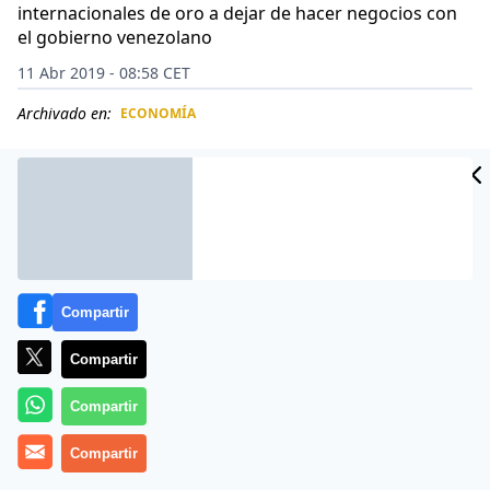
internacionales de oro a dejar de hacer negocios con
el gobierno venezolano
11 Abr 2019 - 08:58 CET
Archivado en:
ECONOMÍA
CIDAD
ES
Compartir
Compartir
Compartir
Compartir
Unas ocho toneladas de oro fueron retiradas del
Banco Central de Venezuela en abril para