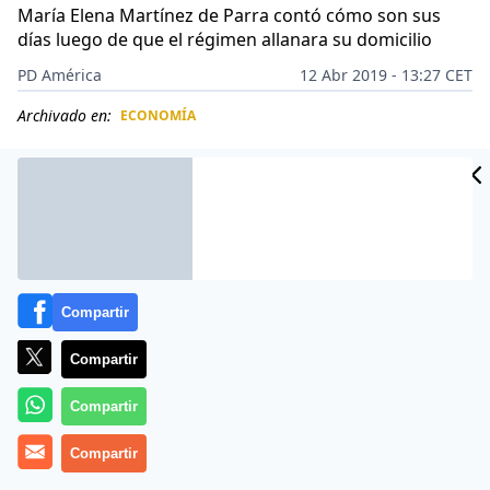
María Elena Martínez de Parra contó cómo son sus
días luego de que el régimen allanara su domicilio
PD América
12 Abr 2019 - 13:27 CET
Archivado en:
ECONOMÍA
CIDAD
ES
Compartir
Compartir
Compartir
Compartir
Los venezolanos no terminan de despertar de la
pesadilla del chavismo.
María Elena Martínez de