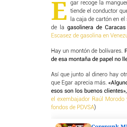
E
gar recoge la manguera
tiende el conductor qu
la caja de cartón en el
de la
gasolinera de Caracas
Escasez de gasolina en Venezu
Hay un montón de bolívares.
P
de esa montaña de papel no lle
Así que junto al dinero hay ot
que Egar aprecia más.
«Alguno
esos son los buenos clientes»,
el exembajador Raúl Morodo y 
fondos de PDVSA
)
Corepunk 