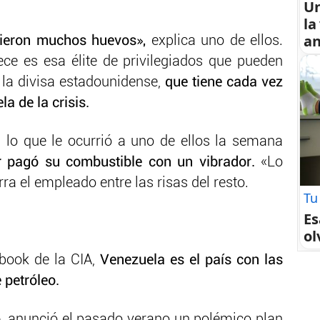
U
la
an
dieron muchos huevos»,
explica uno de ellos.
e es esa élite de privilegiados que pueden
, la divisa estadounidense,
que tiene cada vez
a de la crisis.
 lo que le ocurrió a uno de ellos la semana
 pagó su combustible con un vibrador.
«Lo
rra el empleado entre las risas del resto.
Tu
Es
ol
book de la CIA,
Venezuela es el país con las
petróleo.
,
anunció el pasado verano un polémico plan