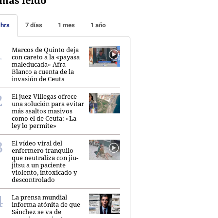
más leído
 hrs
7 días
1 mes
1 año
Marcos de Quinto deja
con careto a la «payasa
maleducada» Afra
Blanco a cuenta de la
invasión de Ceuta
El juez Villegas ofrece
una solución para evitar
más asaltos masivos
como el de Ceuta: «La
ley lo permite»
El vídeo viral del
enfermero tranquilo
que neutraliza con jiu-
jitsu a un paciente
violento, intoxicado y
descontrolado
La prensa mundial
informa atónita de que
Sánchez se va de