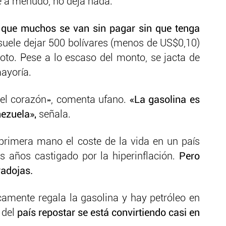
e a menudo, no deja nada.
io que muchos se van sin pagar sin que tenga
suele dejar 500 bolívares (menos de US$0,10)
moto. Pese a lo escaso del monto, se jacta de
ayoría.
el corazón», comenta ufano.
«La gasolina es
nezuela»,
señala.
rimera mano el coste de la vida en un país
 años castigado por la hiperinflación.
Pero
radojas.
camente regala la gasolina y hay petróleo en
 del
país repostar se está convirtiendo casi en