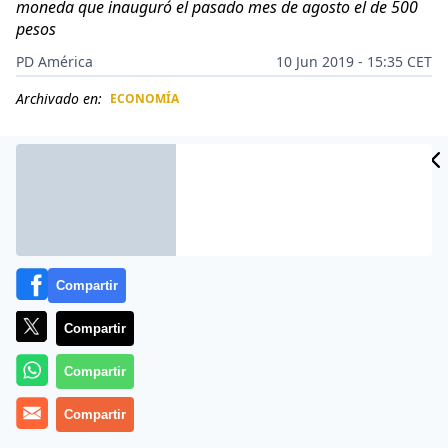
moneda que inauguró el pasado mes de agosto el de 500
pesos
PD América
10 Jun 2019 - 15:35 CET
Archivado en:
ECONOMÍA
CIDAD
ES
Compartir
Compartir
Compartir
Más información
Compartir