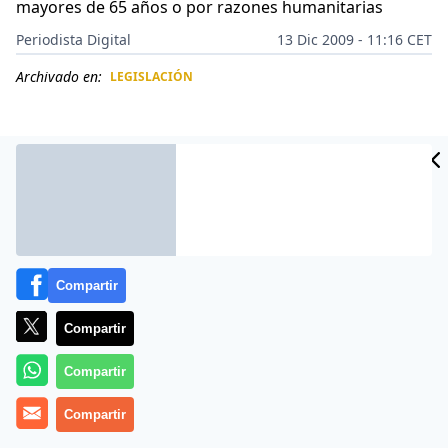
mayores de 65 años o por razones humanitarias
Periodista Digital
13 Dic 2009 - 11:16 CET
Archivado en:
LEGISLACIÓN
CIDAD
ES
Compartir
Compartir
Compartir
Este domingo, 13 de diciembre de 2009, entró en vigor
la nueva Ley de Extranjería.
Compartir