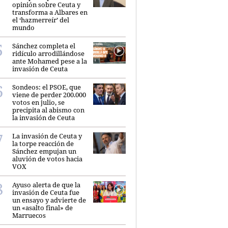
opinión sobre Ceuta y
transforma a Albares en
el ‘hazmerreír’ del
mundo
Sánchez completa el
ridículo arrodillándose
ante Mohamed pese a la
invasión de Ceuta
Sondeos: el PSOE, que
viene de perder 200.000
votos en julio, se
precipita al abismo con
la invasión de Ceuta
La invasión de Ceuta y
la torpe reacción de
Sánchez empujan un
aluvión de votos hacia
VOX
Ayuso alerta de que la
invasión de Ceuta fue
un ensayo y advierte de
un «asalto final» de
Marruecos