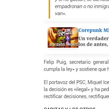
empadronan o no inmigran
van».
Corepunk 
Un verdader
los de antes
Felip Puig, secretario gener
cumpla la ley» y sostiene que 
El portavoz del PSC, Miquel Ice
la decisión es «ilegal» y ha pe
rectificar decisiones, rectifique