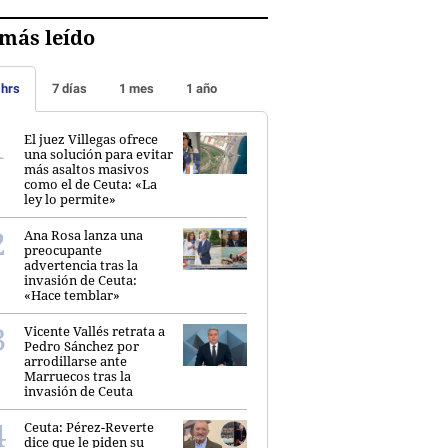
más leído
 hrs
7 días
1 mes
1 año
El juez Villegas ofrece
una solución para evitar
más asaltos masivos
como el de Ceuta: «La
ley lo permite»
Ana Rosa lanza una
preocupante
advertencia tras la
invasión de Ceuta:
«Hace temblar»
Vicente Vallés retrata a
Pedro Sánchez por
arrodillarse ante
Marruecos tras la
invasión de Ceuta
Ceuta: Pérez-Reverte
dice que le piden su