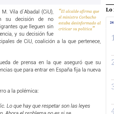
Lo 
El alcalde afirma que
p M. Vila d´Abadal (CiU),
el ministro Corbacho
n su decisión de no
estaba desinformado al
24
grantes que lleguen sin
criticar su política
encia, y su decisión fue
pales de CiU, coalición a la que pertenece,
rueda de prensa en la que aseguró que su
ncias que para entrar en España fija la nueva
rro a la polémica:
c. Lo que hay que respetar son las leyes
n. Ahora el problema no es si se