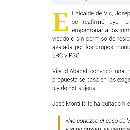
E
l alcalde de Vic, Jose
se reafirmó ayer e
empadronar a los inmi
visado o sin permiso de resid
avalada por los grupos munici
ERC y PSC.
Vila d´Abadal convocó una 
propuesta se basa en las exige
ley de Extranjería.
José Montilla le ha quitado hie
«No conozco el caso de Vi
y si no gustan, se cambia