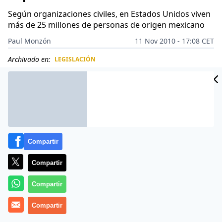
Según organizaciones civiles, en Estados Unidos viven
más de 25 millones de personas de origen mexicano
Paul Monzón
11 Nov 2010 - 17:08 CET
Archivado en:
LEGISLACIÓN
CIDAD
ES
Compartir
Compartir
Compartir
Compartir
Unos 9 mil mexicanos indocumentados fueron