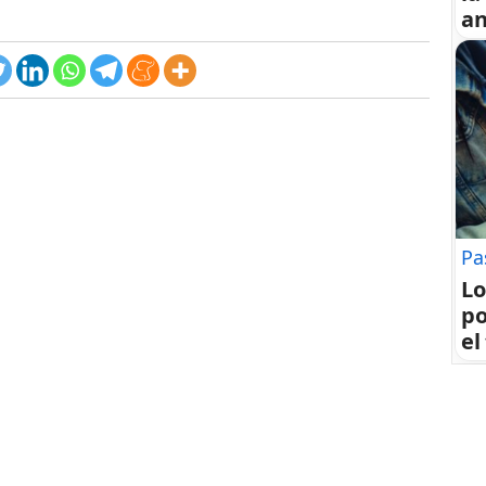
an
Pa
Lo
po
el