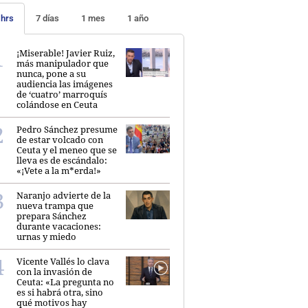
 hrs
7 días
1 mes
1 año
¡Miserable! Javier Ruiz,
más manipulador que
nunca, pone a su
audiencia las imágenes
de ‘cuatro’ marroquís
colándose en Ceuta
Pedro Sánchez presume
de estar volcado con
Ceuta y el meneo que se
lleva es de escándalo:
«¡Vete a la m*erda!»
Naranjo advierte de la
nueva trampa que
prepara Sánchez
durante vacaciones:
urnas y miedo
Vicente Vallés lo clava
con la invasión de
Ceuta: «La pregunta no
es si habrá otra, sino
qué motivos hay