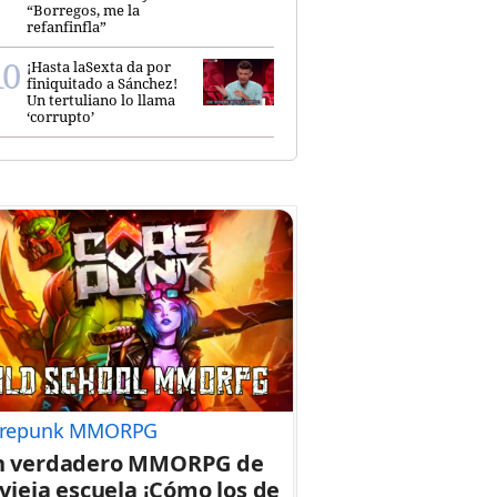
“Borregos, me la
refanfinfla”
¡Hasta laSexta da por
finiquitado a Sánchez!
Un tertuliano lo llama
‘corrupto’
repunk MMORPG
n verdadero MMORPG de
 vieja escuela ¡Cómo los de