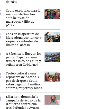
detrás»
Ceuta explota contra la
inacción de Sánchez
ante la invasión
marroquí: «Hijo de
p*ta»
Caos en la apertura de
Mercadona por temor a
saqueos e intentos de
limitar el acceso
A Sánchez le llueven los
palos: ¡España clama
tras el asalto de Ceuta y
señala a su Gobierno!
Troleo colosal a una
reportera de Antena 3
por decir que a Ceuta
están llegando familias
enteras, mujeres y niños
Elisa Beni denuncia la
campaña de acoso de la
izquierda contra ella
tras defender a Ayuso: