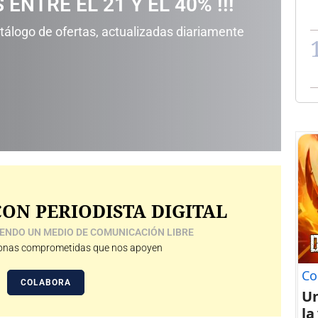
 ENTRE EL 21 Y EL 40% !!!
álogo de ofertas, actualizadas diariamente
ON PERIODISTA DIGITAL
ENDO UN MEDIO DE COMUNICACIÓN LIBRE
nas comprometidas que nos apoyen
Co
COLABORA
U
la