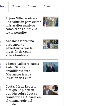
 hrs
7 días
1 mes
1 año
El juez Villegas ofrece
una solución para evitar
más asaltos masivos
como el de Ceuta: «La
ley lo permite»
Ana Rosa lanza una
preocupante
advertencia tras la
invasión de Ceuta:
«Hace temblar»
Vicente Vallés retrata a
Pedro Sánchez por
arrodillarse ante
Marruecos tras la
invasión de Ceuta
Ceuta: Pérez-Reverte
dice que le piden su
opinión sobre Ceuta y
transforma a Albares en
el ‘hazmerreír’ del
mundo