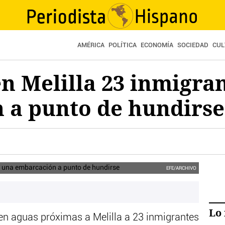
AMÉRICA
POLÍTICA
ECONOMÍA
SOCIEDAD
CUL
n Melilla 23 inmigra
 a punto de hundirse
inmigrantes de origen subsahariano que llegaron a nado a Melilla el
EFE/ARCHIVO
Lo 
 en aguas próximas a Melilla a 23 inmigrantes