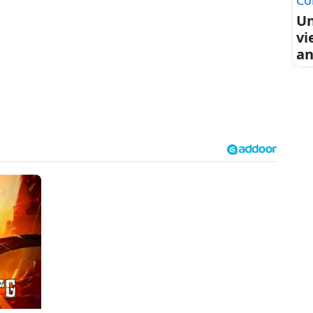
Co
Un
vi
an