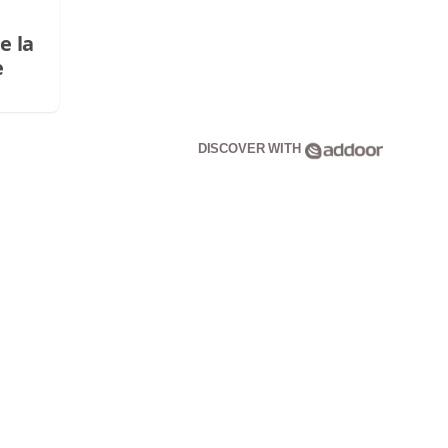
e la
e
DISCOVER WITH