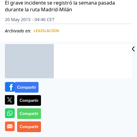
El grave incidente se registró la semana pasada
durante la ruta Madrid-Milán
20 May 2015 - 04:46 CET
Archivado en:
LEGISLACIÓN
CIDAD
ES
Compartir
Compartir
Compartir
Un portavoz oficial de Iberia ha confirmado tan solo
Compartir
que el vuelo Madrid-Milán del viernes 15 de mayo de