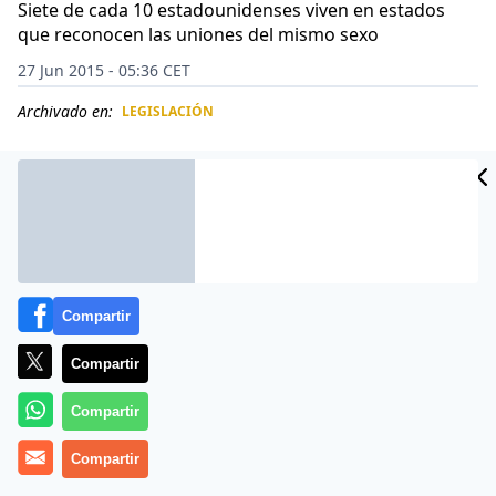
Siete de cada 10 estadounidenses viven en estados
que reconocen las uniones del mismo sexo
27 Jun 2015 - 05:36 CET
Archivado en:
LEGISLACIÓN
CIDAD
ES
Compartir
Compartir
Compartir
La Suprema Corte de los Estados Unidos adoptó el
Compartir
viernes una decisión histórica, al declarar que las