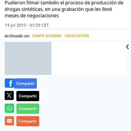
Pudieron filmar también el proceso de producción de
drogas sintéticas, en una grabación que les llevó
meses de negociaciones
14 Jul 2015 - 01:59 CET
Archivado en:
CHAPO GUZMÁN
LEGISLACIÓN
CIDAD
ES
Compartir
Compartir
Compartir
Compartir
Las negociaciones han durado 8 meses entre