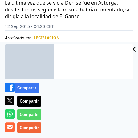
La última vez que se vio a Denise fue en Astorga,
desde donde, según ella misma habría comentado, se
dirigía a la localidad de El Ganso
12 Sep 2015 - 04:20 CET
Archivado en:
LEGISLACIÓN
CIDAD
ES
Compartir
Compartir
Compartir
Compartir
La Policía Nacional detuvo este viernes 11 de