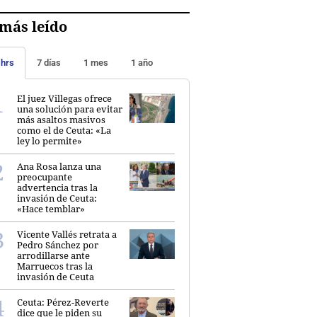
más leído
 hrs
7 días
1 mes
1 año
El juez Villegas ofrece
una solución para evitar
más asaltos masivos
como el de Ceuta: «La
ley lo permite»
Ana Rosa lanza una
preocupante
advertencia tras la
invasión de Ceuta:
«Hace temblar»
Vicente Vallés retrata a
Pedro Sánchez por
arrodillarse ante
Marruecos tras la
invasión de Ceuta
Ceuta: Pérez-Reverte
dice que le piden su