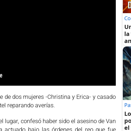
Co
U
la
an
 de dos mujeres -Christina y Erica- y casado
Pa
tel reparando averías.
Lo
po
l lugar, confesó haber sido el asesino de Van
el
a actuado bajo las órdenes del reo que fue