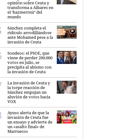
opinión sobre Ceuta y
transforma a Albares en
el ‘hazmerreír’ del
mundo
Sánchez completa el
ridículo arrodillándose
ante Mohamed pese a la
invasión de Ceuta
Sondeos: el PSOE, que
viene de perder 200.000
votos en julio, se
precipita al abismo con
la invasión de Ceuta
La invasión de Ceuta y
la torpe reacción de
Sánchez empujan un
aluvión de votos hacia
VOX
Ayuso alerta de que la
invasión de Ceuta fue
un ensayo y advierte de
un «asalto final» de
Marruecos