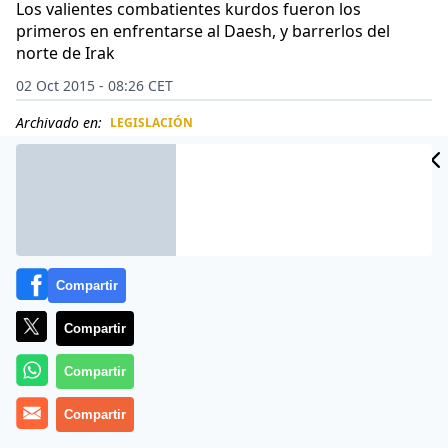
Los valientes combatientes kurdos fueron los
primeros en enfrentarse al Daesh, y barrerlos del
norte de Irak
02 Oct 2015 - 08:26 CET
Archivado en:
LEGISLACIÓN
CIDAD
ES
Compartir
Compartir
Compartir
Compartir
Los autodenominados ‘peshmerga’ tienen un valor