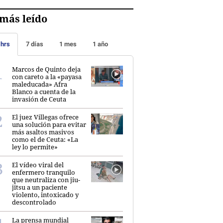
más leído
 hrs
7 días
1 mes
1 año
Marcos de Quinto deja
con careto a la «payasa
maleducada» Afra
Blanco a cuenta de la
invasión de Ceuta
El juez Villegas ofrece
una solución para evitar
más asaltos masivos
como el de Ceuta: «La
ley lo permite»
El vídeo viral del
enfermero tranquilo
que neutraliza con jiu-
jitsu a un paciente
violento, intoxicado y
descontrolado
La prensa mundial