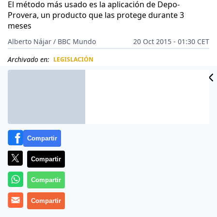
El método más usado es la aplicación de Depo-
Provera, un producto que las protege durante 3
meses
Alberto Nájar / BBC Mundo
20 Oct 2015 - 01:30 CET
Archivado en:
LEGISLACIÓN
CIDAD
ES
Compartir
Compartir
Compartir
Compartir
El consejo corre de voz en voz entre las migrantes