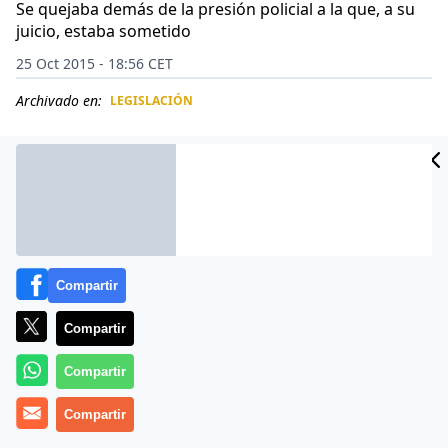
Se quejaba demás de la presión policial a la que, a su
juicio, estaba sometido
25 Oct 2015 - 18:56 CET
Archivado en:
LEGISLACIÓN
CIDAD
ES
Compartir
Compartir
Compartir
Suceso dramático donde los haya el acontecido en las
Compartir
últimas horas, y cuyo escenario ha sido
Kazajistán
, uno