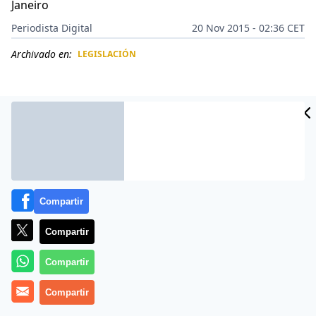
Janeiro
Periodista Digital
20 Nov 2015 - 02:36 CET
Archivado en:
LEGISLACIÓN
CIDAD
ES
Compartir
Compartir
Compartir
El vídeo fue grabado en febrero de 2014, aunque ha
sido dado ahora a conocer tras recuperarse
Compartir
milagrosamente el agente protagonista del mismo.