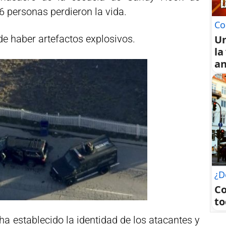
6 personas perdieron la vida.
Co
U
de haber artefactos explosivos.
la
an
¿D
C
to
a establecido la identidad de los atacantes y