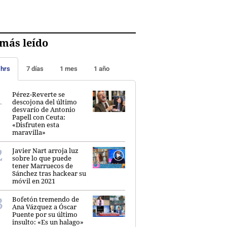
más leído
 hrs
7 días
1 mes
1 año
Pérez-Reverte se
descojona del último
desvarío de Antonio
Papell con Ceuta:
«Disfruten esta
maravilla»
Javier Nart arroja luz
sobre lo que puede
tener Marruecos de
Sánchez tras hackear su
móvil en 2021
Bofetón tremendo de
Ana Vázquez a Óscar
Puente por su último
insulto: «Es un halago»