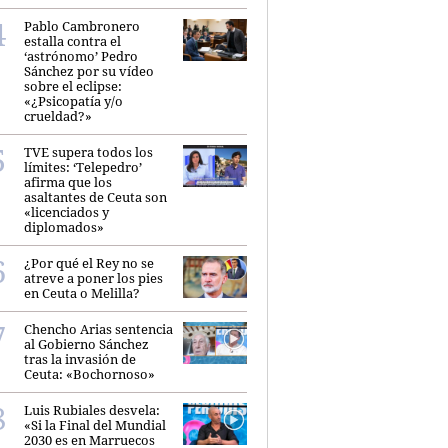
Pablo Cambronero
estalla contra el
‘astrónomo’ Pedro
Sánchez por su vídeo
sobre el eclipse:
«¿Psicopatía y/o
crueldad?»
TVE supera todos los
límites: ‘Telepedro’
afirma que los
asaltantes de Ceuta son
«licenciados y
diplomados»
¿Por qué el Rey no se
atreve a poner los pies
en Ceuta o Melilla?
Chencho Arias sentencia
al Gobierno Sánchez
tras la invasión de
Ceuta: «Bochornoso»
Luis Rubiales desvela:
«Si la Final del Mundial
2030 es en Marruecos