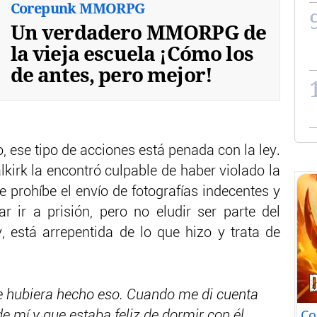
Corepunk MMORPG
Un verdadero MMORPG de
la vieja escuela ¡Cómo los
de antes, pero mejor!
, ese tipo de acciones está penada con la ley.
lkirk la encontró culpable de haber violado la
 prohíbe el envío de fotografías indecentes y
r ir a prisión, pero no eludir ser parte del
, está arrepentida de lo que hizo y trata de
e hubiera hecho eso. Cuando me di cuenta
Co
de mí y que estaba feliz de dormir con él