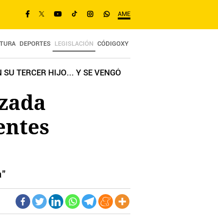
AME
TURA
DEPORTES
LEGISLACIÓN
CÓDIGOXY
U TERCER HIJO... Y SE VENGÓ
azada
entes
a"