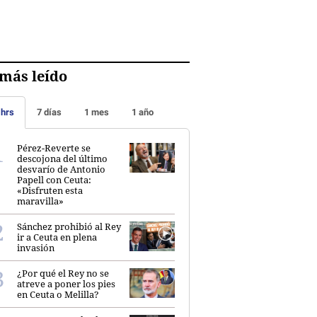
más leído
 hrs
7 días
1 mes
1 año
Pérez-Reverte se
descojona del último
desvarío de Antonio
Papell con Ceuta:
«Disfruten esta
maravilla»
Sánchez prohibió al Rey
ir a Ceuta en plena
invasión
¿Por qué el Rey no se
atreve a poner los pies
en Ceuta o Melilla?