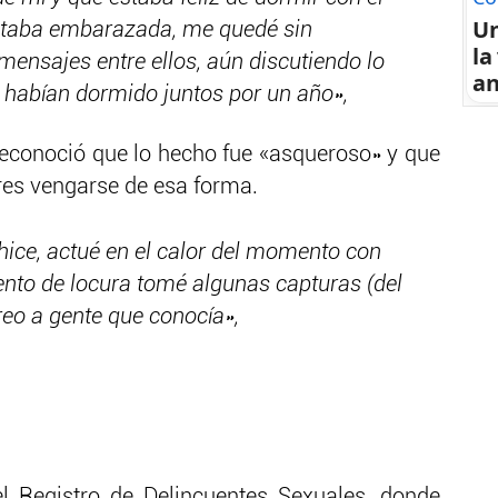
U
staba embarazada, me quedé sin
la
ensajes entre ellos, aún discutiendo lo
an
e habían dormido juntos por un año»,
 reconoció que lo hecho fue «asqueroso» y que
es vengarse de esa forma.
hice, actué en el calor del momento con
ento de locura tomé algunas capturas (del
rreo a gente que conocía»,
el Registro de Delincuentes Sexuales, donde