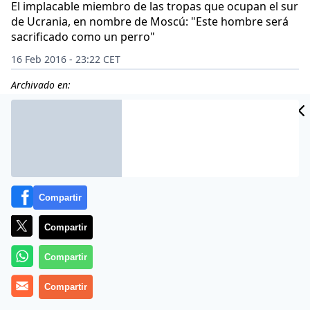
El implacable miembro de las tropas que ocupan el sur
de Ucrania, en nombre de Moscú: "Este hombre será
sacrificado como un perro"
16 Feb 2016 - 23:22 CET
Archivado en:
CIDAD
ES
Compartir
Compartir
Compartir
Compartir
Suplica por su vida, grita como un loco, promete lo