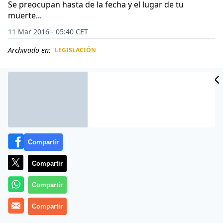
Se preocupan hasta de la fecha y el lugar de tu
muerte...
11 Mar 2016 - 05:40 CET
Archivado en:
LEGISLACIÓN
CIDAD
ES
Compartir
Compartir
Compartir
Hasta para el trabajo más repugnante se necesitan
Compartir
unos requisitos, y el ISIS no iba a ser menos.