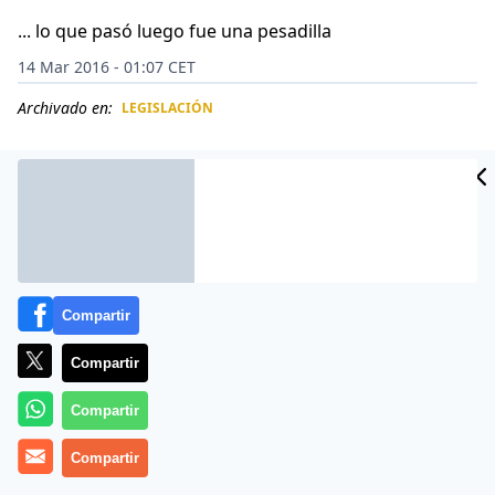
... lo que pasó luego fue una pesadilla
14 Mar 2016 - 01:07 CET
Archivado en:
LEGISLACIÓN
CIDAD
ES
Compartir
Compartir
Compartir
Alicia Kizakiewicz tenía 13 años cuando se escapó de
Compartir
su casa en Pittsburgh, Estados Unidos, para