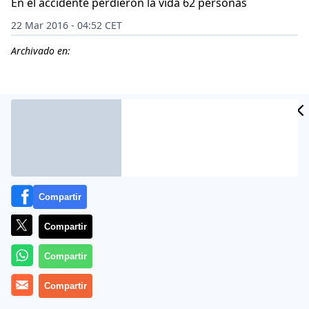
En el accidente perdieron la vida 62 personas
22 Mar 2016 - 04:52 CET
Archivado en:
CIDAD
ES
Compartir
Compartir
Compartir
Un nuevo video aparecido en Youtube recoge los
últimos segundos del vuelo del Boeing 737-800 de la
Compartir
compañía aérea FlyDubai, que se estrelló el pasado 19