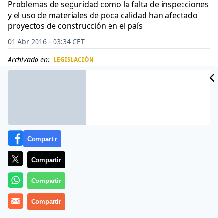
Problemas de seguridad como la falta de inspecciones
y el uso de materiales de poca calidad han afectado
proyectos de construcción en el país
01 Abr 2016 - 03:34 CET
Archivado en:
LEGISLACIÓN
CIDAD
ES
Compartir
Compartir
Compartir
Compartir
El colapso de un paso elevado que se encontraba en