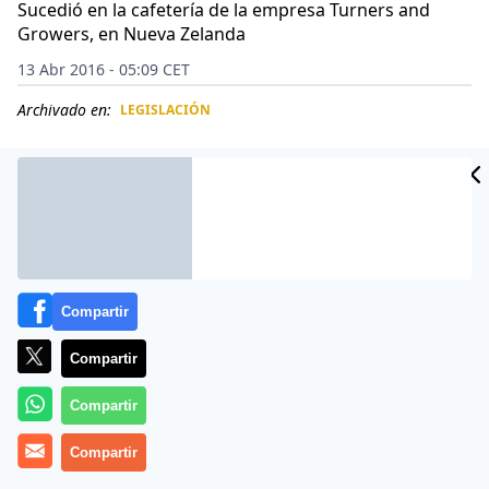
Sucedió en la cafetería de la empresa Turners and
Growers, en Nueva Zelanda
13 Abr 2016 - 05:09 CET
Archivado en:
LEGISLACIÓN
CIDAD
ES
Compartir
Compartir
Compartir
El suceso es atroz, y un tribunal de Nueva Zelanda no
Compartir
ha dudado en condenar a cinco años y siete meses de