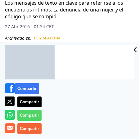
Los mensajes de texto en clave para referirse a los
encuentros íntimos. La denuncia de una mujer y el
código que se rompió
27 Abr 2016 - 01:54 CET
Archivado en:
LEGISLACIÓN
CIDAD
ES
Compartir
Compartir
Compartir
Compartir
Un segundo instructor de la Academia Naval de los