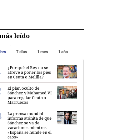
más leído
 hrs
7 días
1 mes
1 año
¿Por qué el Rey no se
atreve a poner los pies
en Ceuta o Melilla?
El plan oculto de
Sánchez y Mohamed VI
para regalar Ceuta a
Marruecos
La prensa mundial
informa atónita de que
Sánchez se va de
vacaciones mientras
«España se hunde en el
caos»