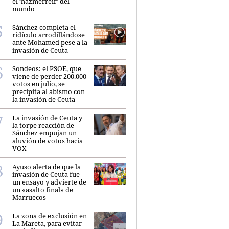
el ‘hazmerreír’ del
mundo
Sánchez completa el
ridículo arrodillándose
ante Mohamed pese a la
invasión de Ceuta
Sondeos: el PSOE, que
viene de perder 200.000
votos en julio, se
precipita al abismo con
la invasión de Ceuta
La invasión de Ceuta y
la torpe reacción de
Sánchez empujan un
aluvión de votos hacia
VOX
Ayuso alerta de que la
invasión de Ceuta fue
un ensayo y advierte de
un «asalto final» de
Marruecos
La zona de exclusión en
La Mareta, para evitar