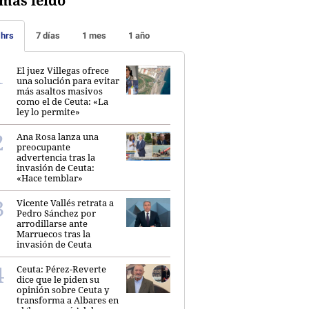
más leído
 hrs
7 días
1 mes
1 año
El juez Villegas ofrece
una solución para evitar
más asaltos masivos
como el de Ceuta: «La
ley lo permite»
Ana Rosa lanza una
preocupante
advertencia tras la
invasión de Ceuta:
«Hace temblar»
Vicente Vallés retrata a
Pedro Sánchez por
arrodillarse ante
Marruecos tras la
invasión de Ceuta
Ceuta: Pérez-Reverte
dice que le piden su
opinión sobre Ceuta y
transforma a Albares en