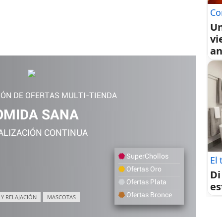
Co
Un
vi
an
IÓN DE OFERTAS MULTI-TIENDA
OMIDA SANA
ALIZACIÓN CONTINUA
SuperChollos
El 
Ofertas Oro
Di
Ofertas Plata
es
Ofertas Bronce
 Y RELAJACIÓN
MASCOTAS