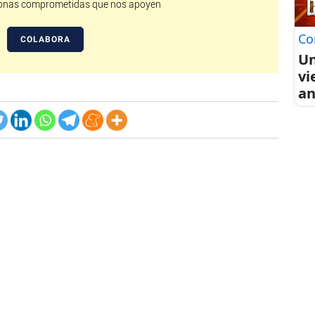
nas comprometidas que nos apoyen
Co
COLABORA
Un
vi
an