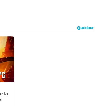
e la
e