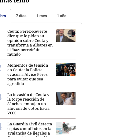
más leído
 hrs
7 días
1 mes
1 año
Ceuta: Pérez-Reverte
dice que le piden su
opinión sobre Ceuta y
transforma a Albares en
el ‘hazmerreír’ del
mundo
Momentos de tensión
en Ceuta: la Policía
evacúa a Alvise Pérez
para evitar que sea
agredido
La invasión de Ceuta y
la torpe reacción de
Sánchez empujan un
aluvión de votos hacia
VOX
La Guardia Civil detecta
espías camuflados en la
avalancha de ilegales a