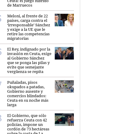
Ceuta: el juego híbrido
de Marruecos
Meloni, al frente de 22
países, carga contra el
‘irresponsable’ Sánchez
y exige a la UE que le
retire las competencias
migratorias
El Rey, indignado por la
invasión en Ceuta, exige
al Gobierno Sánchez
que se ponga las pilas y
evite que semejante
vergüenza se repita
Puñaladas, pisos
okupados a patadas,
Gobierno ausente y
comercios blindados:
Ceuta en su noche más
larga
El Gobierno, que sólo
refuerza Ceuta con 42
policías, impone un
cordón de 73 hectáreas
sobre la costa de La