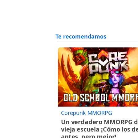
Corepunk MMORPG
Un verdadero MMORPG d
vieja escuela ¡Cómo los d
antes, pero mejor!