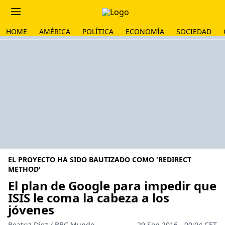
HOME
AMÉRICA
POLÍTICA
ECONOMÍA
SOCIEDAD
EL PROYECTO HA SIDO BAUTIZADO COMO 'REDIRECT
METHOD'
El plan de Google para impedir que
ISIS le coma la cabeza a los
jóvenes
Beatriz Díez / BBC Mundo
29 Sep 2016 - 00:04 CET